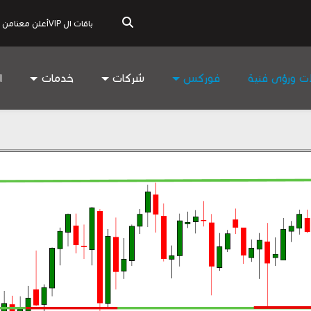
باقات ال VIP
أعلن معنا
من 
ات ورؤى فنية
فوركس
شركات
خدمات
ا