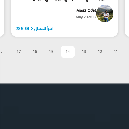
13/5/2026
Moaz Odat
13 May 2026
اقرأ المقال
285
...
17
16
15
14
13
12
11