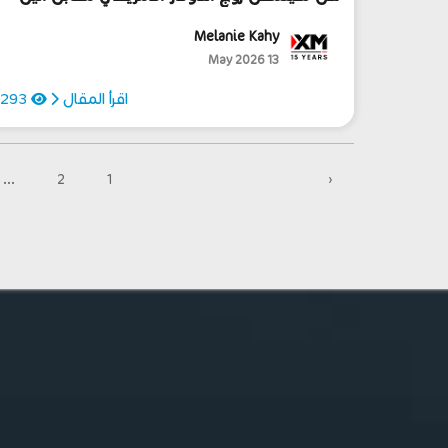
الياباني استعادة زخمه الإيجابي؟
Melanie Kahy
13 May 2026
اقرأ المقال
293
...
2
1
‹