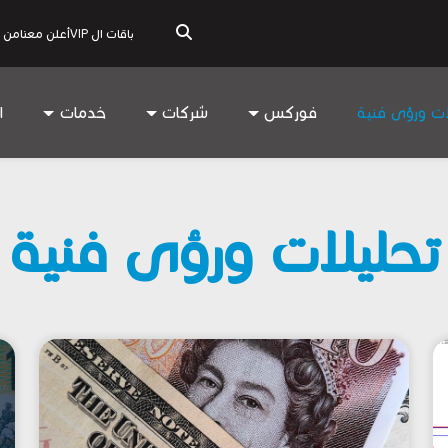
باقات ال VIP
أعلن معنا
من 
ات ورؤى فنية
فوركس
شركات
خدمات
ا
تحليلات ورؤى فنية