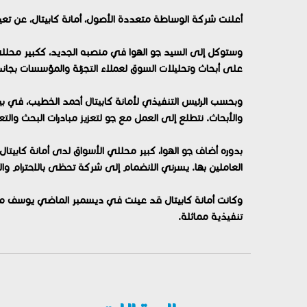
أعلنت شركة الوساطة متعددة الأصول، أمانة كابيتال، عن تع
وستوكل إلى السيد جو الهوا في منصبه الجديد، ككبير محللي 
على أبحاث وتحليلات السوق لعملاء التجزئة والمؤسسات بجانب
وبحسب الرئيس التنفيذي لأمانة كابيتال أحمد الخطيب، في بي
والأبحاث. نتطلع إلى العمل مع جو لتعزيز مبادرات البحث والتع
بدوره أضاف جو الهوا، كبير محللي الأسواق لدى أمانة كابيتال
العاملين بها. يسرني الانضمام إلى شركة تحظى بالاحترام و
وكانت أمانة كابيتال قد عينت في ديسمبر الماضي يوسف م
تنفيذية مماثلة.