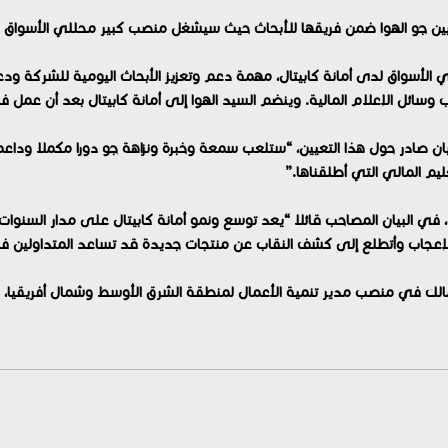
يين جو الهوا ضمن فريقها للأبحاث حيث سيشغل منصب كبير محللي الأسواق ال
الأسواق لدى أمانة كابيتال، مهمة دعم وتعزيز الأبحاث اليومية للشركة ودعم
 وسائل الإعلام المالية. وينضم السيد الهوا إلى أمانة كابيتال بعد أن عمل
ان صادر حول هذا التعيين، “ستلعب سمعة وخبرة ونزاهة جو دورا مكملا وداعم
ليم المالي التي أطلقناها.”
، في البيان المصاحب قائلا “يعد توسع ونمو أمانة كابيتال على مدار السنوات 
الإعجاب وأتطلع إلى كشف النقاب عن منتجات جديدة قد تساعد المتداولين ف
الك في منصب مدير تنمية الأعمال لمنطقة الشرق الأوسط وشمال أفريقيا