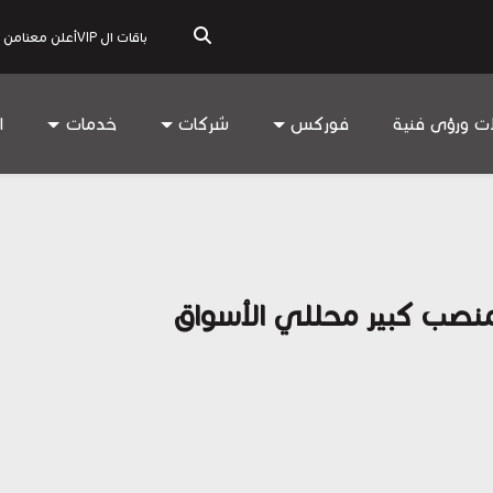
باقات ال VIP
أعلن معنا
من 
ات ورؤى فنية
فوركس
شركات
خدمات
ا
 منصب كبير محللي الأسواق