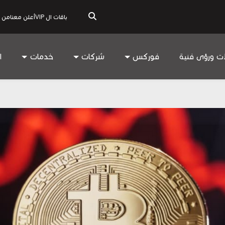
باقات ال VIP
أعلن معنا
من 
ات ورؤى فنية
فوركس
شركات
خدمات
ا