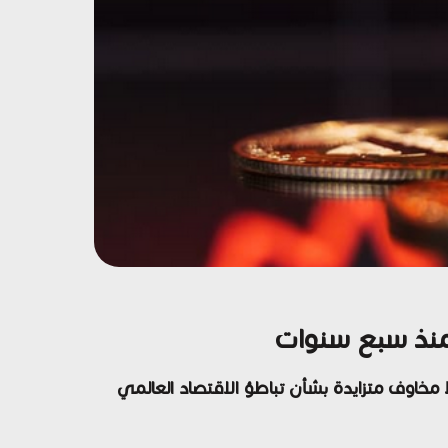
اصل خسائرها بعد تسجيل أول تراجع شهري في أكتوبر منذ عام 2018، وسط مخاوف متزايدة بشأن تباطؤ الاقتصاد العالمي