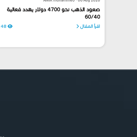
AMIR mohammed • 06 Aug 2026
صعود الذهب نحو 4700 دولار يهدد فعالية
60/40
اقرأ المقال
148