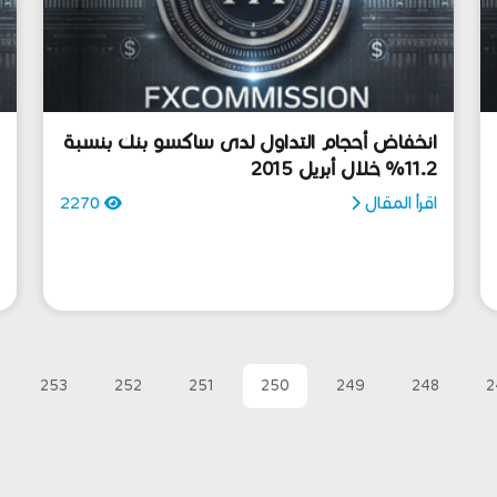
انخفاض أحجام التداول لدى ساكسو بنك بنسبة
11.2% خلال أبريل 2015
ا
اقرأ المقال
2270
ا
253
252
251
250
249
248
2