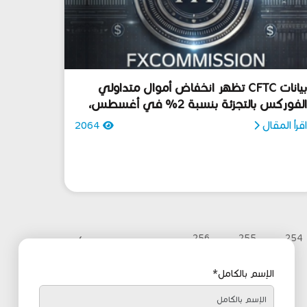
بيانات CFTC تظهر انخفاض أموال متداولي
لفوركس بالتجزئة بنسبة 2% في أغسطس،
قرأ المقال
2064
›
256
255
254
الإسم بالكامل*