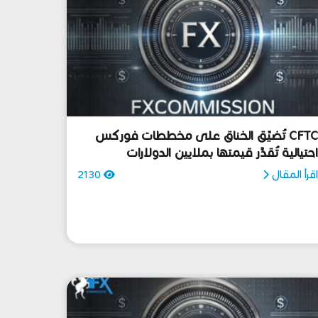
CFTC تُضيِّق الخناق على مخططات فوركس
حتيالية تُقدَّر قيمتها بملايين الدولارات
قرأ المقال
2130