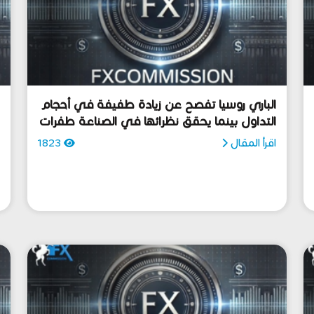
الباري روسيا تفصح عن زيادة طفيفة في أحجام
ج
التداول بينما يحقق نظرائها في الصناعة طفرات
خ
هائلة
اقرأ المقال
1823
ا