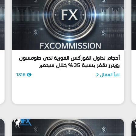
أحجام تداول الفوركس الفورية لدى طومسون
رويترز تقفز بنسبة 35% خلال سبتمبر
ا
اقرأ المقال
1816
ا