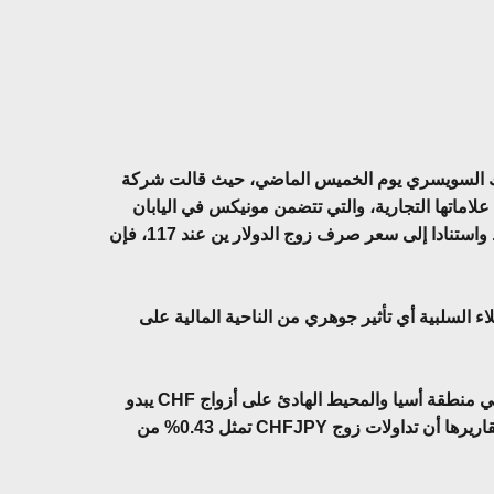
نك السويسري يوم الخميس الماضي، حيث قالت شركة
لاماتها التجارية، والتي تتضمن مونيكس في اليابان
بالإضافة إلى Tradestation وIBFX، نحو 0.2% من صافي أصولها الموحدة والتي بلغت 80.2 مليار ين في نهاية سبتمبر الماضي. واستنادا إلى سعر صرف زوج الدولار ين عند 117، فإن
السلبية أي تأثير جوهري من الناحية المالية على
في حين تتباين الآثار المترتبة على تحركات الفرنك السويسري من شركة وساطة إلى أخرى، إلا أن انكشاف الوسطاء العاملين في منطقة أسيا والمحيط الهادئ على أزواج CHF يبدو
أقل بكثير من نظيرتها العاملة في أوروبا والولايات المتحدة بشكل عام. وكانت بورصة طوكيو للأوراق المالية قد ذكرت في آخر تقاريرها أن تداولات زوج CHFJPY تمثل 0.43% من