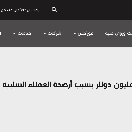
باقات ال VIP
أعلن معنا
من 
ات ورؤى فنية
فوركس
شركات
خدمات
ا
نيكس جروب تتكبد خسارة 1.3 مليون دولار بسبب أرصدة العمل