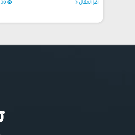
اقرأ المقال
138
ت