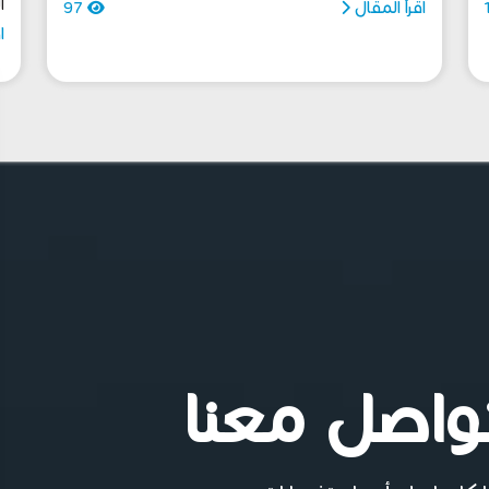
ا
اقرأ المقال
97
ا
واصل معنا