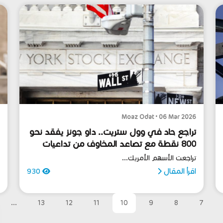
6
Moaz Odat • 06 Mar 2026
تراجع حاد في وول ستريت.. داو جونز يفقد نحو
و
800 نقطة مع تصاعد المخاوف من تداعيات
م
حرب إيران
و
تراجعت الأسهم الأمريك...
ش
اقرأ المقال
930
ا
...
13
12
11
10
9
8
7