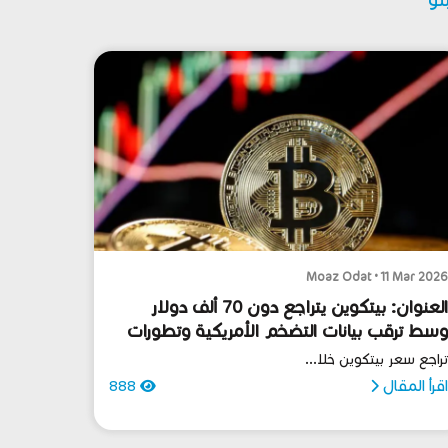
Moaz Odat • 11 Mar 202
العنوان: بيتكوين يتراجع دون 70 ألف دولار
سط ترقب بيانات التضخم الأمريكية وتطورات
لصراع مع إيران
راجع سعر بيتكوين خلا...
قرأ المقال
888