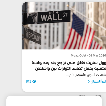
Moaz Odat • 04 Mar 202
ول ستريت تغلق على تراجع حاد بعد جلسة
تقلبة بفعل تصاعد التوترات بين واشنطن
طهران
هدت أسواق الأسهم الأم...
قرأ المقال
812
›
270
269