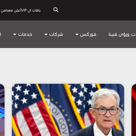
باقات ال VIP
أعلن معنا
من 
ات ورؤى فنية
فوركس
شركات
خدمات
ا