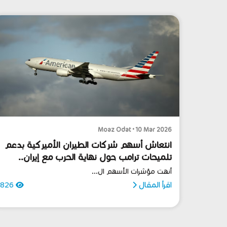
Moaz Odat • 10 Mar 2026
انتعاش أسهم شركات الطيران الأميركية بدعم
تلميحات ترامب حول نهاية الحرب مع إيران..
وضغوط على شركات بناء المنازل
أنهت مؤشرات الأسهم ال...
اقرأ المقال
826