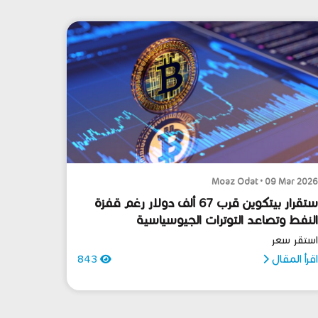
Moaz Odat • 09 Mar 202
ستقرار بيتكوين قرب 67 ألف دولار رغم قفزة
لنفط وتصاعد التوترات الجيوسياسية
ستقر سعر
قرأ المقال
843