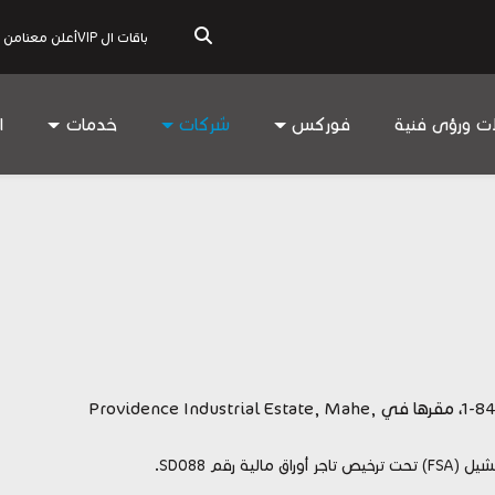
باقات ال VIP
أعلن معنا
من 
ات ورؤى فنية
فوركس
شركات
خدمات
ا
شركة Just Global Markets Ltd.، رقم التسجيل 8427198-1، مقرها في Providence Industrial Estate, Mahe,
قم SD088.