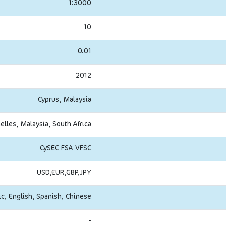
1:3000
10
0.01
2012
Cyprus, Malaysia
elles, Malaysia, South Africa
CySEC FSA VFSC
USD,EUR,GBP,JPY
ic, English, Spanish, Chinese
-