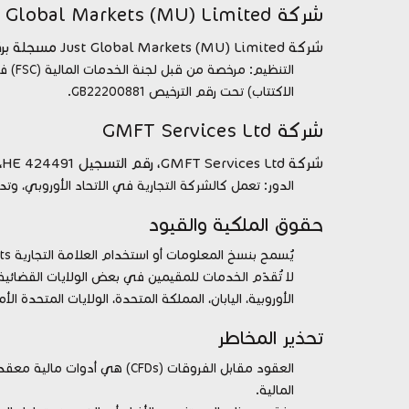
شركة Just Global Markets (MU) Limited
شركة Just Global Markets (MU) Limited مسجلة برقم 194590 GBC وتعمل من Ebène، جمهورية موريشيوس.
التنظ
الاكتتاب) تحت رقم الترخيص GB22200881.
شركة GMFT Services Ltd
شركة GMFT Services Ltd، رقم التسجيل HE 424491، مقرها في ليماسول، قبرص.
الدور: تعمل كالشركة التجارية في الاتحاد الأوروبي، وت
حقوق الملكية والقيود
يُسمح بنسخ المعلومات أو استخدام العلامة التجارية JustMarkets فقط بعد الحصول على إذن كتابي مسبق من الشركة.
لا تُقدّم الخدمات للمقيمين في بعض الولايات القضائية، 
الأوروبية، اليابان، المملكة المتحدة، الولايات المتحدة ا
تحذير المخاطر
العقود مقابل الفروقات (CFDs) 
المالية.