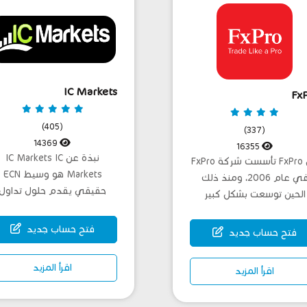
IC Markets
Fx
(405)
(337)
14369
16355
نبذة عن IC Markets IC
عن FxPro تأسست شركة FxPro
Markets هو وسيط ECN
في عام 2006، ومنذ ذلك
حقيقي يقدم حلول تداول
الحين توسعت بشكل كبير
مميزة للمتد...
لتخدم...
فتح حساب جديد
فتح حساب جديد
اقرأ المزيد
اقرأ المزيد