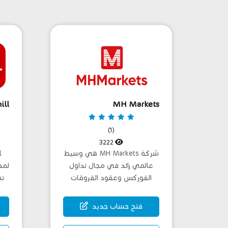
ill
MH Markets
(1)
3222
شركة MH Markets هي وسيط
عالمي رائد في مجال تداول
الفوركس وعقود الفروقات
(CFD)، تأسست عا...
فتح حساب جديد