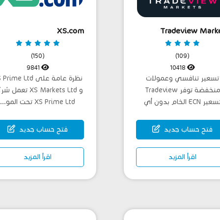
XS.com
Tradeview Mark
(150)
(109)
9841
10418
تسعير تنافسي وعمولات
نظرة عامة على rime Ltd
منخفضة توفر Tradeview
و XS Markets Ltd تعمل
تسعير ECN الخام بدون أي
XS Prime Ltd تحت المو...
زيادات و...
فتح حساب جديد
فتح حساب جديد
اقرأ المزيد
اقرأ المزيد