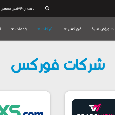
باقات ال VIP
أعلن معنا
من 
ات ورؤى فنية
فوركس
شركات
خدمات
ا
شركات فوركس