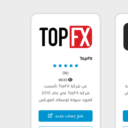
TopFX
(19)
8633
موعة
عن شركة TopFX تأسست
عض
شركة TopFX في عام 2010
كمزود سيولة لوسطاء الفوركس
وشركا...
فتح حساب جديد