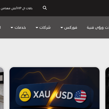
باقات ال VIP
أعلن معنا
من 
ات ورؤى فنية
فوركس
شركات
خدمات
ا