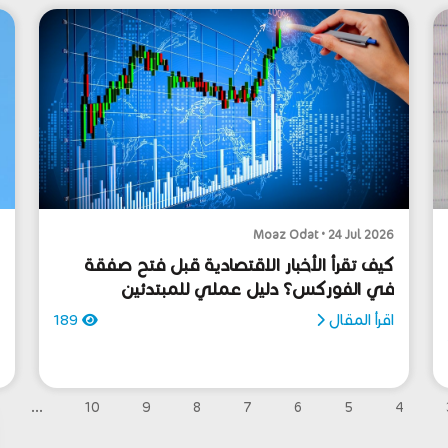
6
Moaz Odat • 24 Jul 2026
كيف تقرأ الأخبار الاقتصادية قبل فتح صفقة
ا
في الفوركس؟ دليل عملي للمبتدئين
والمحترفين
ض
اقرأ المقال
189
ا
...
10
9
8
7
6
5
4