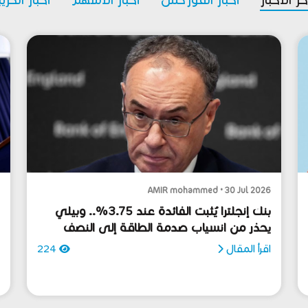
6
AMIR mohammed • 30 Jul 2026
بنك إنجلترا يُثبت الفائدة عند 3.75%.. وبيلي
و
يحذر من انسياب صدمة الطاقة إلى النصف
ي
الثاني
اقرأ المقال
224
ا