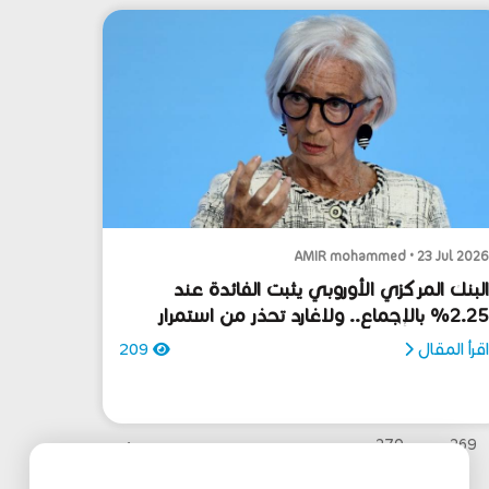
AMIR mohammed • 23 Jul 202
لبنك المركزي الأوروبي يثبت الفائدة عند
2.25% بالإجماع.. ولاغارد تحذر من استمرار
غوط الطاقة
قرأ المقال
209
›
270
269