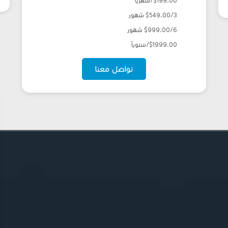
$199.00/شهرياً
$549.00/3 شهور
$999.00/6 شهور
$1999.00/سنوياً
تواصل معنا