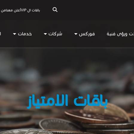
باقات ال VIP
أعلن معنا
من 
ات ورؤى فنية
فوركس
شركات
خدمات
ا
باقات الامتياز