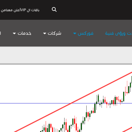
باقات ال VIP
أعلن معنا
من 
ات ورؤى فنية
فوركس
شركات
خدمات
ا