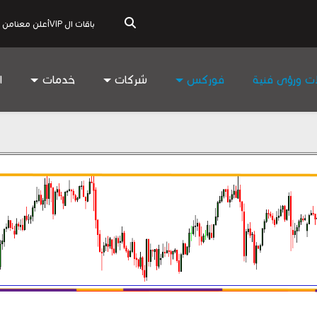
باقات ال VIP
أعلن معنا
من 
ات ورؤى فنية
فوركس
شركات
خدمات
ا