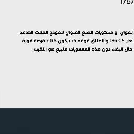
 القوي او مستويات الضلع العلوي لنموذج المثلث الصاعد،
الان في حال الصعود واختراق هذه المستويات عند أسعار 186.05 والاغلاق فوقه فسيكون هناك فرصة قوية