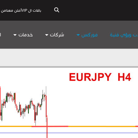
باقات ال VIP
أعلن معنا
من 
ات ورؤى فنية
فوركس
شركات
خدمات
ا