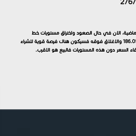
 الماضية، الان في حال الصعود واختراق مستويات خط
المقاومة القوي او ضلع المثلث العلوي عند أسعار 186.05 والاغلاق فوقه فسيكون هناك فرصة قوية للشراء