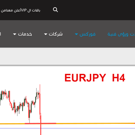
باقات ال VIP
أعلن معنا
من 
ات ورؤى فنية
فوركس
شركات
خدمات
ا