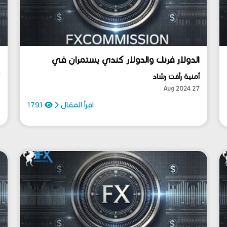
الدولار فرنك والدولار كندي يستمران في
ا
السلبية، والاقتصاد الألماني ينكمش في الربع
ا
أمنية رأفت رشاد
أ
الثاني..
4
27 Aug 2024
اقرأ المقال
1791