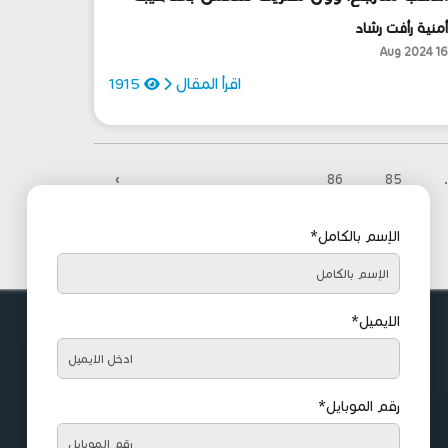
لخامس من أغسطس، والباوند يرتفع!
منية رأفت رشاد
16 Aug 202
اقرأ المقال
1915
›
86
85
.
الإسم بالكامل*
الايميل*
رقم الموبايل*