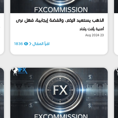
الذهب يستعيد الزخم، والفضة إيجابية، فهل نرى
ا
مستهدفات جديدة في ظل ترقب جاكسون
ا
أمنية رأفت رشاد
أ
هول؟!
4
23 Aug 2024
اقرأ المقال
1836