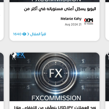
اليورو يسجّل أعلى مستوياته في أكثر من
ا
سبعة أشهر أمام الدولار
ف
أ
Melanie Kahy
م
4
21 Aug 2024
اقرأ المقال
1640
زوج العملات USDJPY يتوقّف عن الارتفاع.. ماذا
ا