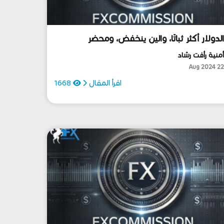
لدولار أكثر ثباتًا، والين ينخفض، ومحضر
لفيدرالي يُظهر تأيدًا بالخفض في سبتمبر...
منية رأفت رشاد
22 Aug 202
اقرأ المقال
1668