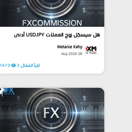
هل سيسجّل زوج العملات USDJPY أدنى
مستوى له لهذا العام؟
Melanie Kahy
28 Aug 2024
اقرأ المقال
1473