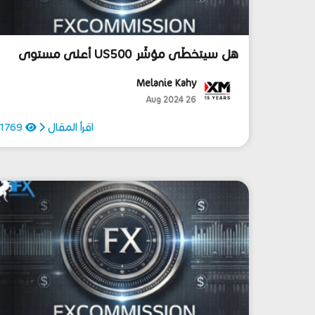
هل سيتخطّى مؤشّر US500 أعلى مستوى
كان قد سجّله على الإطلاق في منتصف
Melanie Kahy
يوليو؟
26 Aug 2024
اقرأ المقال
1769