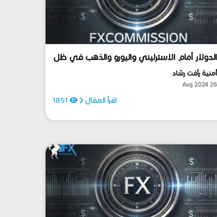
لدولار أمام الإسترليني واليورو والذهب في ظل
حتمالات خفض الفائدة..
منية رأفت رشاد
26 Aug 202
اقرأ المقال
1851