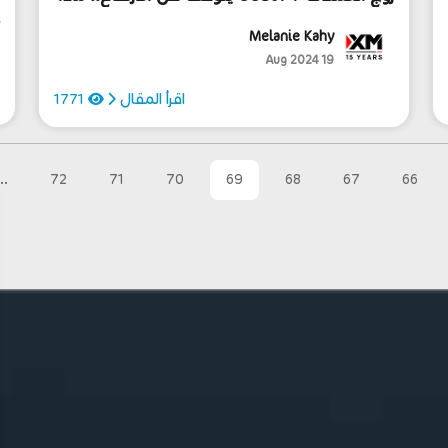
سيحصل بعد هبوطه؟
ا
أ
Melanie Kahy
4
19 Aug 2024
اقرأ المقال
1771
..
72
71
70
69
68
67
66