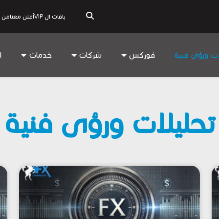
باقات ال VIP
أعلن معنا
من 
ات ورؤى فنية
فوركس
شركات
خدمات
ا
تحليلات ورؤى فنية