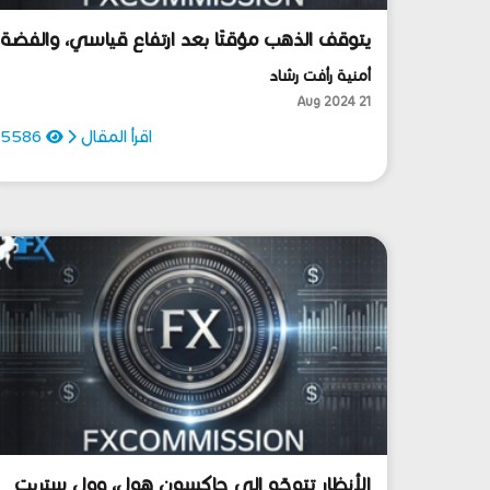
يتوقف الذهب مؤقتًا بعد ارتفاع قياسي، والفضة
تبدو صعودية، والأعين على محضر الفيدرالي
أمنية رأفت رشاد
الليلة!
21 Aug 2024
اقرأ المقال
5586
الأنظار تتوجّه إلى جاكسون هول، وول ستريت