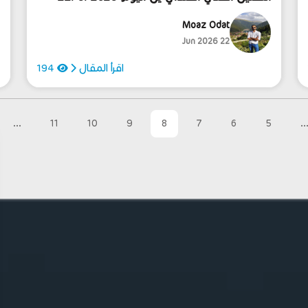
6
Moaz Odat
22 Jun 2026
اقرأ المقال
194
...
11
10
9
8
7
6
5
..