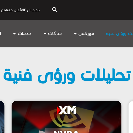
باقات ال VIP
أعلن معنا
من 
ات ورؤى فنية
فوركس
شركات
خدمات
ا
تحليلات ورؤى فنية