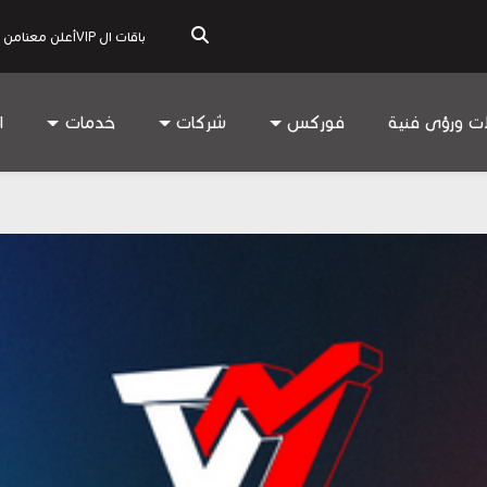
باقات ال VIP
أعلن معنا
من 
ات ورؤى فنية
فوركس
شركات
خدمات
ا