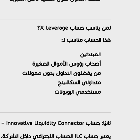
لمن يناسب حساب X Leverage؟
هذا الحساب مناسب لـ:
المبتدئين
أصحاب رؤوس الأموال الصغيرة
من يفضلون التداول بدون عمولات
متداولي السكالبينج
مستخدمي الروبوتات
ثانيًا: حساب ILC – Innovative Liquidity Connector
يعتبر حساب ILC الحساب الاحترافي داخل الشركة، وهو موجه للمتداولين ذوي الخبرة العالية الذين يبحثون عن أقل سبريد ممكن وتنفيذ ECN حقيقي.