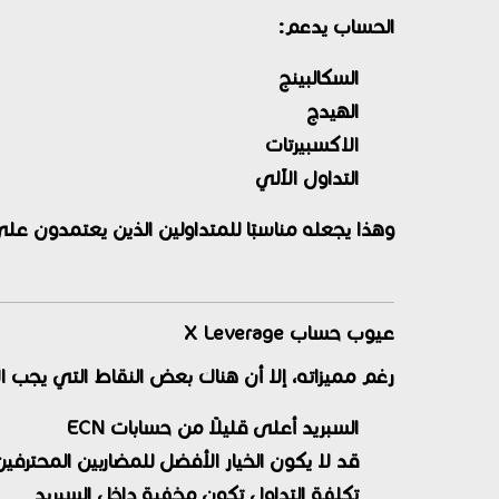
الحساب يدعم:
السكالبينج
الهيدج
الاكسبيرتات
التداول الآلي
وهذا يجعله مناسبًا للمتداولين الذين يعتمدون عل
عيوب حساب X Leverage
رغم مميزاته، إلا أن هناك بعض النقاط التي يجب الان
السبريد أعلى قليلًا من حسابات ECN
قد لا يكون الخيار الأفضل للمضاربين المحترفين
تكلفة التداول تكون مخفية داخل السبريد