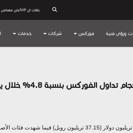
باقات ال VIP
أعلن معنا
من 
ات ورؤى فنية
فوركس
شركات
خدمات
ا
ل الفوركس بنسبة 4.8% خلال يونيو
وبلغ إجمالي قيمة التداولات في البورصة 1.08 تريليون دولار (37.15 تري