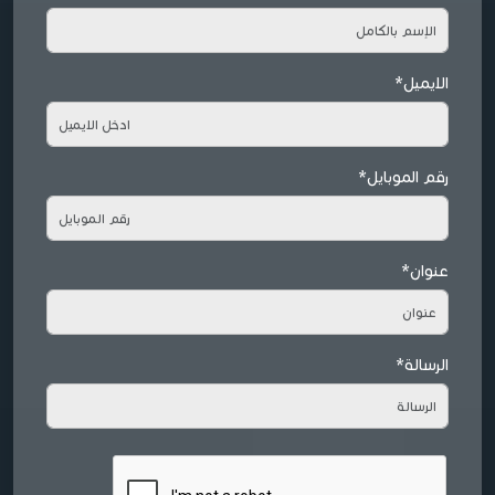
الايميل*
رقم الموبايل*
عنوان*
الرسالة*