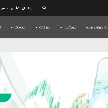
باقات ال VIP
أعلن معنا
من 
ات ورؤى فنية
فوركس
شركات
خدمات
ا