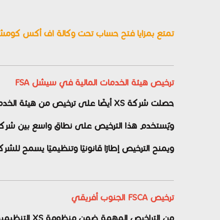
تمتع بمزايا فتح حساب تحت وكالة اف أكس كومشن 
ترخيص هيئة الخدمات المالية في سيشل FSA
حصلت شركة XS أيضًا على ترخيص من هيئة الخدمات المالية في سيشل (FSA).
ويُستخدم هذا الترخيص على نطاق واسع بين شركات
ويمنح الترخيص إطارًا قانونيًا وتنظيميًا يسمح للشر
ترخيص FSCA الجنوب أفريقي
من التراخيص المهمة ضمن منظومة XS التنظيمية ترخيص هيئة سلوك القطاع المالي في جنوب أفريقيا (FSCA).