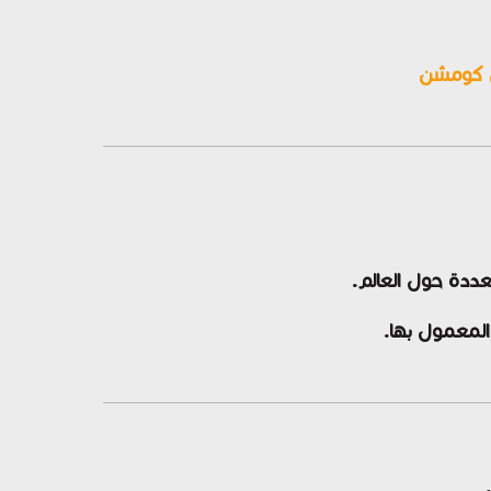
س كومشن
ددة حول العالم.
 المعمول بها.