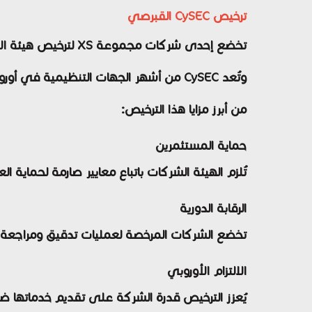
ترخيص CySEC القبرصي
تخضع إحدى شركات مجموعة XS لترخيص هيئة الأوراق المالية والبورصات القبرصية (CySEC).
وتُعد CySEC من أشهر الجهات التنظيمية في أوروبا، حيث تعمل وفق الأطر القانونية المعمول بها داخل الاتحاد الأوروبي.
من أبرز مزايا هذا الترخيص:
حماية المستثمرين
تُلزم الهيئة الشركات باتباع معايير صارمة لحماية الع
الرقابة الدورية
تخضع الشركات المرخصة لعمليات تدقيق ومراجعة
الالتزام الأوروبي
يُعزز الترخيص قدرة الشركة على تقديم خدماتها ضم