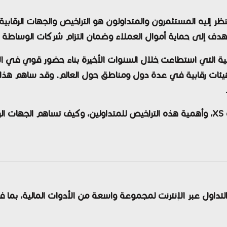
ر إليه المستثمرون والمتداولون هو التراخيص والجهات الرقابي
 يهدف إلى حماية أموال العملاء وضمان التزام شركات الوساطة بالم
طة العالمية التي استطاعت خلال السنوات الأخيرة بناء حضور قوي ف
ات رقابية في عدة دول ومناطق حول العالم. وقد ساهم هذا ال
في هذا المقال نستعرض بالتفصيل تراخيص شركة XS، وأهمية هذه التراخيص للمتداولين، و