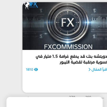
دويتشه بنك قد يدفع غرامة 1.5 مليار في
سوية مرتقبة لقضية الليبور
قرأ المقال
1810
›
270
269
...