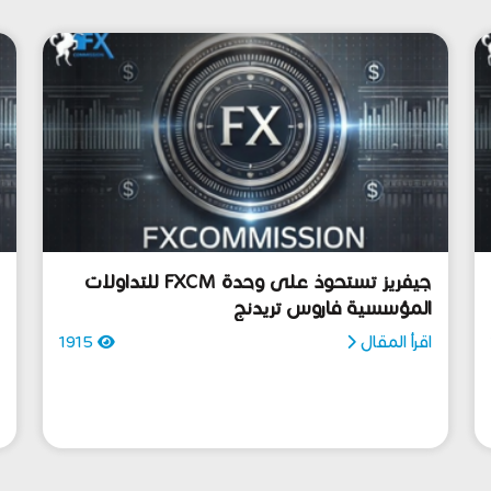
جيفريز تستحوذ على وحدة FXCM للتداولات
ص
المؤسسية فاروس تريدنج
ف
اقرأ المقال
1915
ا