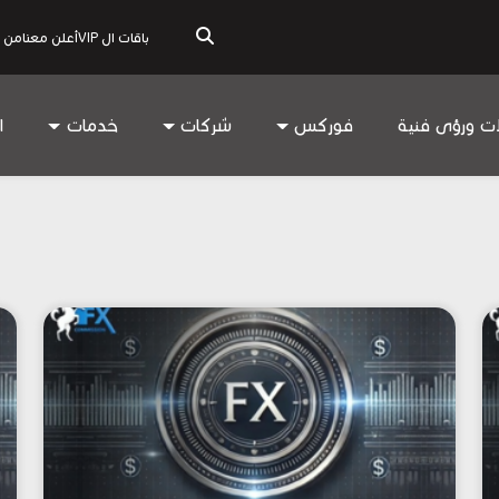
باقات ال VIP
أعلن معنا
من 
ات ورؤى فنية
فوركس
شركات
خدمات
ا