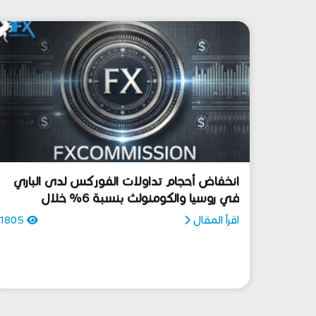
انخفاض أحجام تداولات الفوركس لدى الباري
في روسيا والكومنولث بنسبة 6% خلال
أغسطس
اقرأ المقال
1805