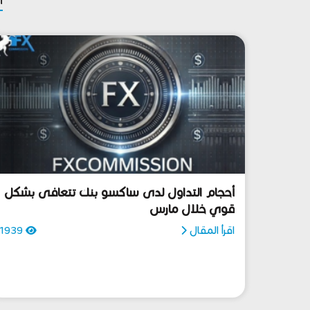
أحجام التداول لدى ساكسو بنك تتعافى بشكل
قوي خلال مارس
اقرأ المقال
1939