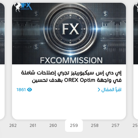
إي دي إس سيكيوريتيز تجري إصلاحات شاملة
في واجهة OREX Optim بهدف تحسين
ت
التداولات متعددة الأصول
اقرأ المقال
1861
ا
262
261
260
259
258
257
25