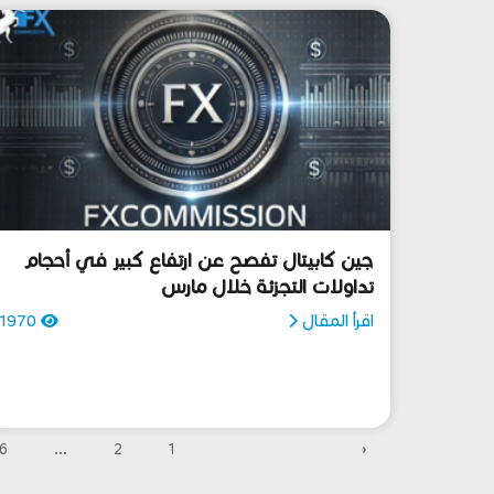
جين كابيتال تفصح عن ارتفاع كبير في أحجام
تداولات التجزئة خلال مارس
اقرأ المقال
1970
6
...
2
1
‹