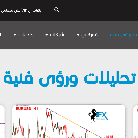
باقات ال VIP
أعلن معنا
من 
ات ورؤى فنية
فوركس
شركات
خدمات
ا
تحليلات ورؤى فنية