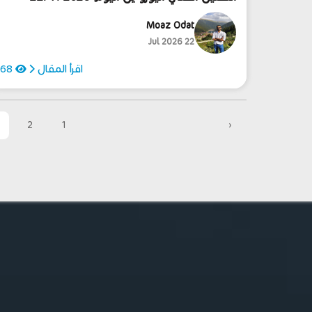
Moaz Odat
22 Jul 2026
اقرأ المقال
68
2
1
‹