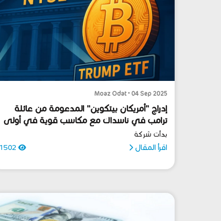
Moaz Odat • 04 Sep 2025
إدراج "أمريكان بيتكوين" المدعومة من عائلة
ترامب في ناسداك مع مكاسب قوية في أولى
جلساتها
بدأت شركة
اقرأ المقال
1502