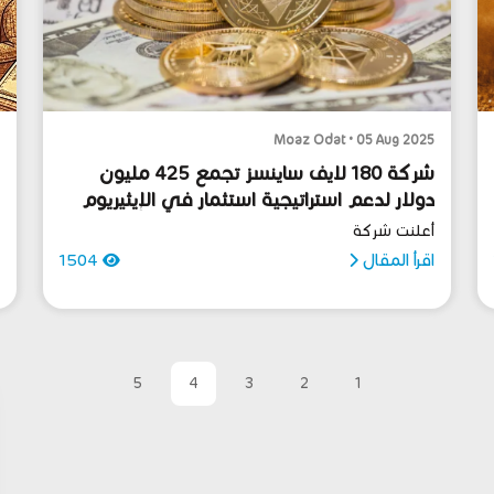
5
Moaz Odat • 05 Aug 2025
شركة 180 لايف ساينسز تجمع 425 مليون
ا
دولار لدعم استراتيجية استثمار في الإيثيريوم
ا
أعلنت شركة
م
اقرأ المقال
1504
ا
5
4
3
2
1