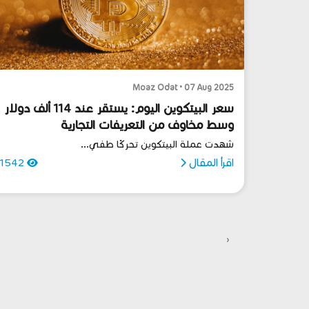
Moaz Odat • 07 Aug 2025
سعر البيتكوين اليوم: يستقر عند 114 ألف دولار
وسط مخاوف من التعريفات التجارية
شهدت عملة البيتكوين تحركًا طفي...
اقرأ المقال
1542
‹