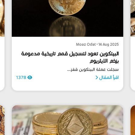
5
Moaz Odat • 14 Aug 2025
البيتكوين تعود لتسجيل قمم تاريخية مدعومة
ش
بزخم الإيثريوم
د
سجلت عملة البيتكوين قفز...
ش
اقرأ المقال
1378
ا