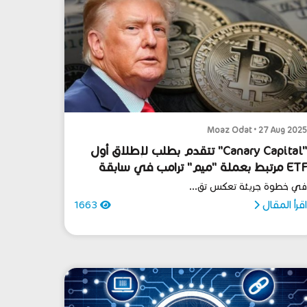
Moaz Odat • 27 Aug 202
"Canary Capital" تتقدم بطلب لإطلاق أول
ETF مرتبط بعملة "ميم" ترامب في سابقة
نظيمية
ي خطوة جريئة تعكس تق...
قرأ المقال
1663