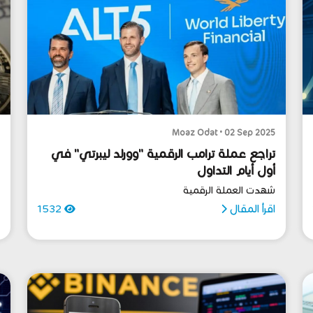
5
Moaz Odat • 02 Sep 2025
تراجع عملة ترامب الرقمية "وورلد ليبرتي" في
أول أيام التداول
ت
شهدت العملة الرقمية
ف
اقرأ المقال
1532
ا