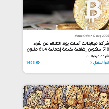
Moaz Odat • 12 Aug 202
ركة ميتابلانت أعلنت يوم الثلاثاء عن شراء
518 بيتكوين إضافية بقيمة إجمالية 61.4 مليون
ولار
ركة ميتابلانت...
قرأ المقال
1463