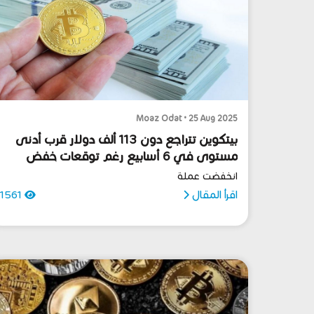
Moaz Odat • 25 Aug 2025
بيتكوين تتراجع دون 113 ألف دولار قرب أدنى
مستوى في 6 أسابيع رغم توقعات خفض
الفائدة الأمريكية
انخفضت عملة
اقرأ المقال
1561