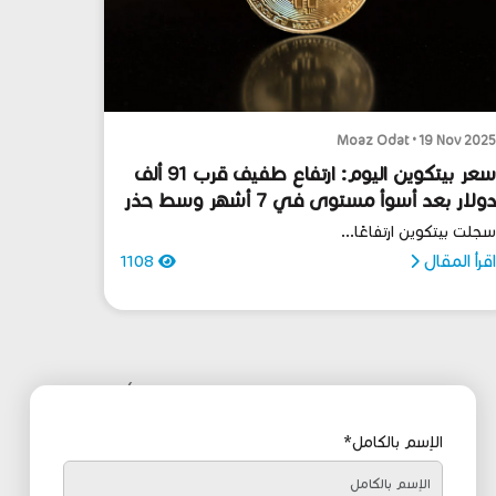
Moaz Odat • 19 Nov 202
سعر بيتكوين اليوم: ارتفاع طفيف قرب 91 ألف
دولار بعد أسوأ مستوى في 7 أشهر وسط حذر
جاه الفيدرالي
جلت بيتكوين ارتفاعًا...
قرأ المقال
1108
›
الإسم بالكامل*