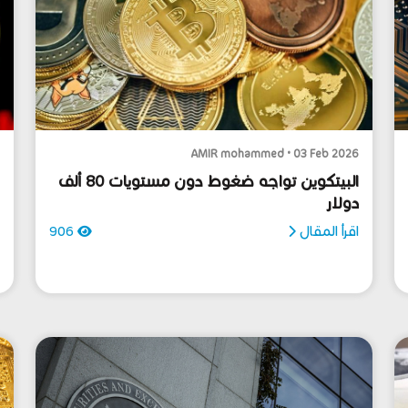
6
AMIR mohammed • 03 Feb 2026
البيتكوين تواجه ضغوط دون مستويات 80 ألف
دولار
م
ت
اقرأ المقال
906
ا