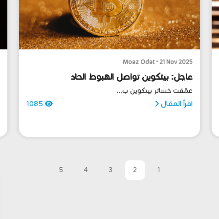
5
Moaz Odat • 21 Nov 2025
عاجل: بيتكوين تواصل الهبوط الحاد
عمّقت خسائر بيتكوين ب...
ت
س
اقرأ المقال
1085
ا
5
4
3
2
1