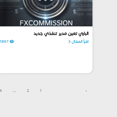
الباري تعين مدير تنفذي جديد
اقرأ المقال
1897
4
...
2
1
‹