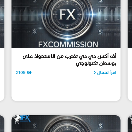
أف أكس دي دي تقترب من الاستحواذ على
ه
بوسطن تكنولوجي
ا
اقرأ المقال
2109
ا