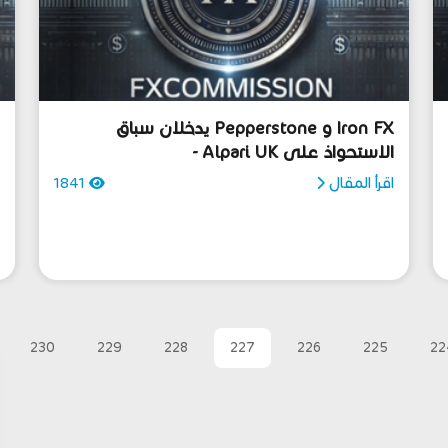
Iron FX و Pepperstone يدخلان سباق
ا
الاستحواذ على Alpari UK -
و
اقرأ المقال
1841
ا
230
229
228
227
226
225
22