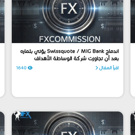
اندماج Swissquote / MIG Bank يؤتي بثماره
بعد أن تجاوزت شركة الوساطة الأهداف
D
المعلنة في 2014
اقرأ المقال
1640
ا