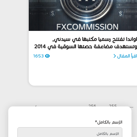
واندا تفتتح رسميا مكتبها في سيدني,
تستهدف مضاعفة حصتها السوقية في 2014
قرأ المقال
1653
›
256
255
...
الإسم بالكامل*