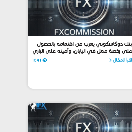
نك دوكاسكوبي يعرب عن اهتمامه بالحصول
لى رخصة عمل في اليابان، وأعينه على الباري
ليابان
قرأ المقال
1641