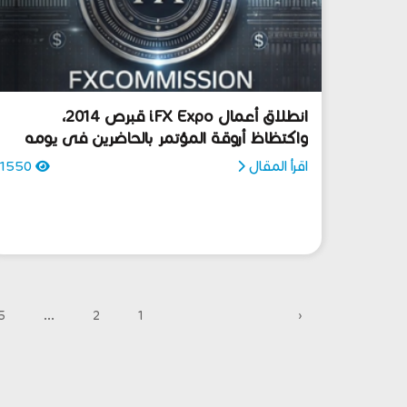
انطلاق أعمال iFX Expo قبرص 2014،
واكتظاظ أروقة المؤتمر بالحاضرين فى يومه
الأول
اقرأ المقال
1550
5
...
2
1
‹