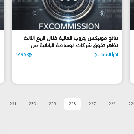
نتائج مونيكس جروب المالية خلال الربع الثالث
تظهر تفوق شركات الوساطة اليابانية عن
خ
نظيرتها في باقي أنحاء العالم -
اقرأ المقال
1999
ا
231
230
229
228
227
226
22