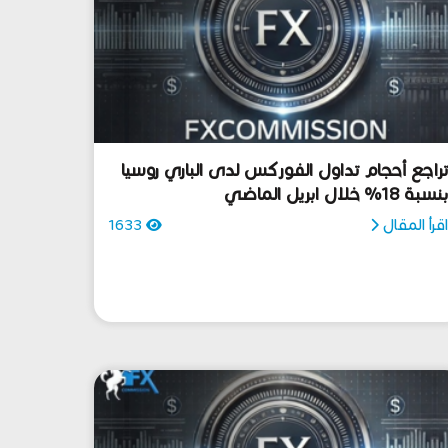
راجع أحجام تداول الفوركس لدى الباري روسيا
نسبة 18% خلال ابريل الماضي
قرأ المقال
1633