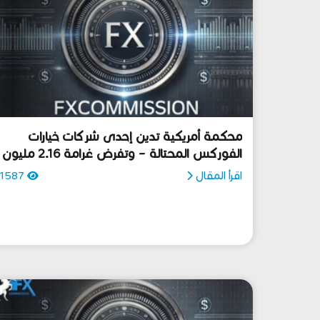
محكمة أمريكية تدين إحدى شركات خيارات
الفوركس المحتالة – وتفرض غرامة 2.16 مليون
دولار وحظر دائم على التداول
اقرأ المقال
1587