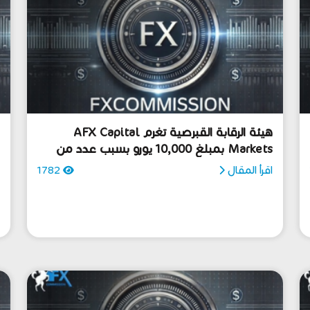
هيئة الرقابة القبرصية تغرم AFX Capital
ا
Markets بمبلغ 10,000 يورو بسبب عدد من
م
الانتهاكات
اقرأ المقال
1782
ا