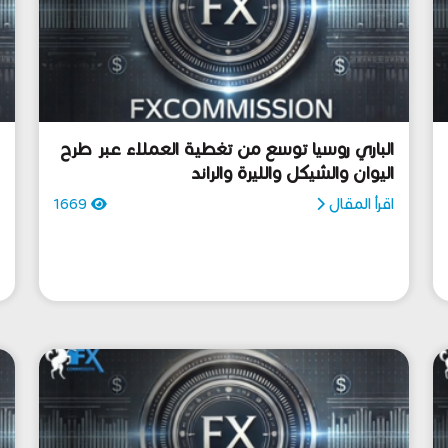
الباري روسيا توسع من تغطية العملاء عبر طرح
ب
اليوان والشيكل والليرة والراند
ع
ا
اقرأ المقال
1669
ا