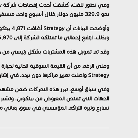
نحو 329.9 مليون دولار خلال أسبوع واحد، مستفيدة من مستويات سعرية أدنى مقارنة بالأسعار الحالية.
وبذلك، ارتفع إجمالي ما تمتلكه الشركة إلى 766,970 بيتكوين، تم شراؤها بإجمالي تكلفة يصل إلى 58.02 مليار دولار.
وقد تم تمويل هذه المشتريات بشكل رئيسي من خلال بيع أسهم STRC الممتازة بقيمة 227.3 مليون دولار، إلى جانب 72 مل
Strategy واصلت تعزيز مراكزها دون تردد، في إشارة واضحة إلى ثقتها طويلة الأجل في الأصل.
تسارع وتيرة التراكم المؤسسي في سوق يعاني م