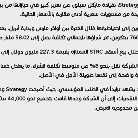
وفي تطور لافت، كشفت أحدث إفصاحات شركة Strategy، بقيادة مايكل سيلور، عن تعزي
يون دولار من عوائد الأسهم العادية.
ن محدودية العرض.