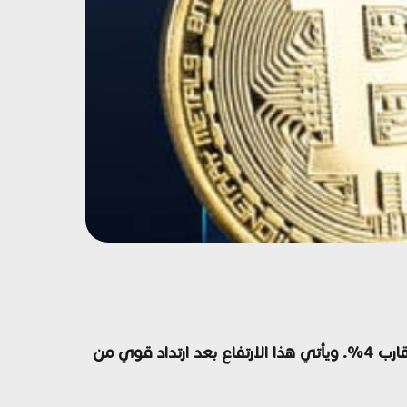
شهد سعر زوج BTC/USD تحركاً صعودياً ملحوظاً، حيث ارتفع إلى مستوى 69,000 دولار، محققاً مكاسب يومية تقارب 4%. ويأتي هذا الارتفاع بعد ارتداد قوي من