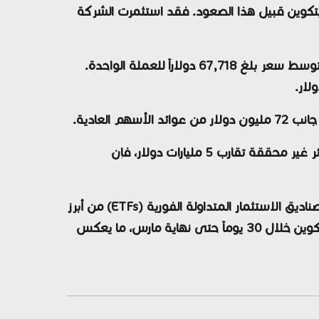
ز كبير في حيازاتها من بيتكوين قبيل هذا الصعود. فقد استثمرت الشركة
وأوضحت البيانات أن Strategy أضافت 4,871 بيتكوين إلى احتياطياتها خلال الفترة بين أواخر مارس وبداية أبريل، بمتوسط سعر بلغ 67,718 دولاراً للعملة الواحدة.
وعلى الرغم من أن القيمة السوقية الحالية لحيازة الشركة تقل بنحو 8% عن متوسط تكلفة الشراء، ما يعادل خسائر غير محققة تقارب 5 مليارات دولار، فإن
وفي سياق أوسع، تبرز هذه التحركات ضمن مشهد يشهد تزايداً في الطلب المؤسسي، حيث أصبحت Strategy وصناديق الاستثمار المتداولة الفورية (ETFs) من أبرز
الجهات التي تمتص المعروض من بيتكوين. وتشير التقديرات إلى أن الشركة وحدها قامت بتجميع نحو 44,000 بيتكوين خلال 30 يوماً حتى نهاية مارس، ما يعكس