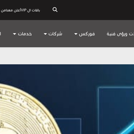
باقات ال VIP
أعلن معنا
من 
ات ورؤى فنية
فوركس
شركات
خدمات
ا