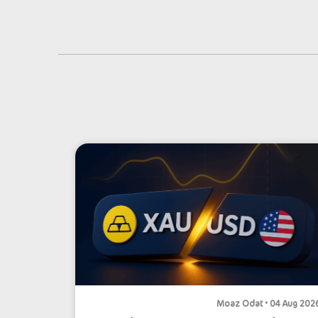
Moaz Odat • 04 Aug 202